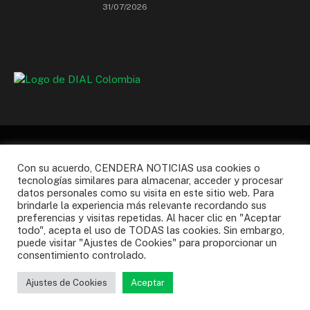
31/07/2026
Con su acuerdo, CENDERA NOTICIAS usa cookies o
tecnologías similares para almacenar, acceder y procesar
Facebook
Instagram
X
WhatsApp
YouTube
datos personales como su visita en este sitio web. Para
(Twitter)
brindarle la experiencia más relevante recordando sus
preferencias y visitas repetidas. Al hacer clic en "Aceptar
NOSOTROS
AFILIARSE
PQR’S
todo", acepta el uso de TODAS las cookies. Sin embargo,
TERMINOS Y CONDICIONES
POLITICA DE PRIVACIDAD
puede visitar "Ajustes de Cookies" para proporcionar un
consentimiento controlado.
© 2026 CENDERA | Powered by
GK
Ajustes de Cookies
Aceptar