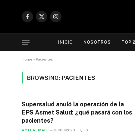
Facebook
X
Instagram
(Twitter)
INICIO
NOSOTROS
TOP 
Home
»
Pacientes
BROWSING:
PACIENTES
Supersalud anuló la operación de la
EPS Asmet Salud: ¿qué pasará con los
pacientes?
ACTUALIDAD
28/06/2023
0