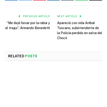
Facebook
Twitter
Pinterest
LinkedIn
Tumblr
WhatsApp
Email
PREVIOUS ARTICLE
NEXT ARTICLE
“Me dejé llevar por la rabia y
Apareció con vida Aníbal
el trago”: Armando Benedetti
Toscano, subintendente de
la Policía perdido en selva del
Chocó
RELATED
POSTS