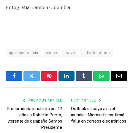
Fotografía: Cambio Colombia
aparece policía
choco
selva
subintendente
Facebook
Twitter
Pinterest
LinkedIn
Tumblr
WhatsApp
Email
PREVIOUS ARTICLE
NEXT ARTICLE
Procuraduría inhabilitó por 12
Outlook se cayó a nivel
años a Roberto Prieto,
mundial: Microsoft confirmó
gerente de campaña Santos
falla en correos electrónicos
Presidente