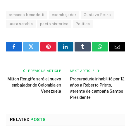
armando benedetti
exembajador
Gustavo Petro
laura sarabia
pacto historico
Politica
Facebook
Twitter
Pinterest
LinkedIn
Tumblr
WhatsApp
Email
PREVIOUS ARTICLE
NEXT ARTICLE
Milton Rengifo será el nuevo
Procuraduría inhabilitó por 12
embajador de Colombia en
años a Roberto Prieto,
Venezuela
gerente de campaña Santos
Presidente
RELATED
POSTS