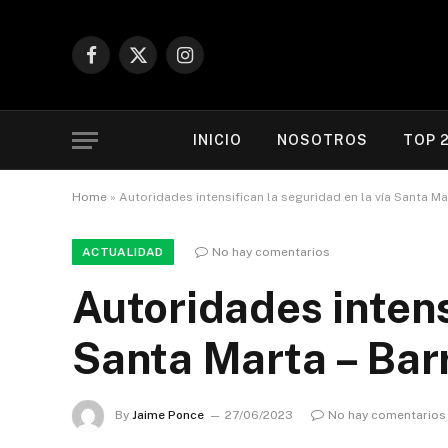
Facebook
X
Instagram
(Twitter)
INICIO
NOSOTROS
TOP 
Home
»
Autoridades intensifican la seguridad en la vía Santa Ma
ACTUALIDAD
No hay comentarios
Autoridades intens
Santa Marta – Bar
By
Jaime Ponce
27/06/2023
No hay comentarios