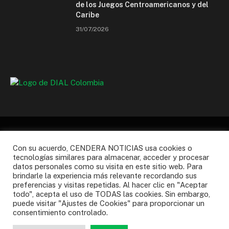
de los Juegos Centroamericanos y del
Caribe
31/07/2026
Con su acuerdo, CENDERA NOTICIAS usa cookies o
tecnologías similares para almacenar, acceder y procesar
Facebook
Instagram
X
WhatsApp
YouTube
datos personales como su visita en este sitio web. Para
(Twitter)
brindarle la experiencia más relevante recordando sus
preferencias y visitas repetidas. Al hacer clic en "Aceptar
NOSOTROS
AFILIARSE
PQR’S
todo", acepta el uso de TODAS las cookies. Sin embargo,
TERMINOS Y CONDICIONES
POLITICA DE PRIVACIDAD
puede visitar "Ajustes de Cookies" para proporcionar un
consentimiento controlado.
© 2026 CENDERA | Powered by
GK