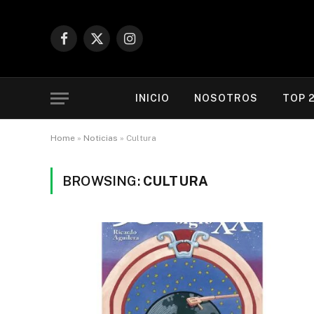
Facebook
X
Instagram
(Twitter)
INICIO
NOSOTROS
TOP 
Home
»
Noticias
»
Cultura
BROWSING:
CULTURA