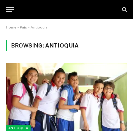
Home
»
País
»
Antioquia
BROWSING:
ANTIOQUIA
ANTIOQUIA