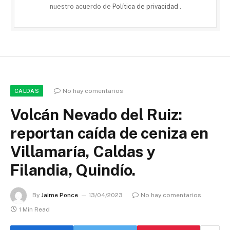
nuestro acuerdo de
Política de privacidad
.
No hay comentarios
CALDAS
Volcán Nevado del Ruiz:
reportan caída de ceniza en
Villamaría, Caldas y
Filandia, Quindío.
By
Jaime Ponce
13/04/2023
No hay comentarios
1 Min Read