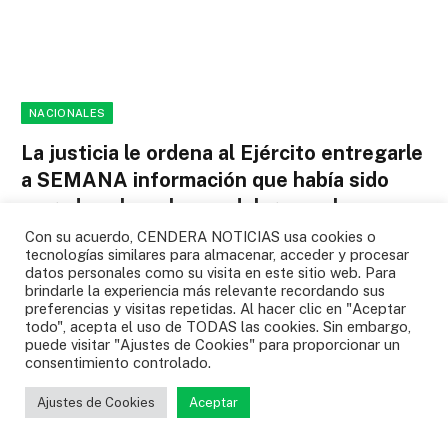
NACIONALES
La justicia le ordena al Ejército entregarle
a SEMANA información que había sido
negada sobre el caso del general
Federico Mejía
Con su acuerdo, CENDERA NOTICIAS usa cookies o
tecnologías similares para almacenar, acceder y procesar
NACIONALES
04/08/2026
0
datos personales como su visita en este sitio web. Para
brindarle la experiencia más relevante recordando sus
El Tribunal del Cauca determinó que la institución militar no
preferencias y visitas repetidas. Al hacer clic en "Aceptar
todo", acepta el uso de TODAS las cookies. Sin embargo,
“demostró que la información era…
puede visitar "Ajustes de Cookies" para proporcionar un
consentimiento controlado.
Gustavo Puerta confirmó lo de su nuevo
club: “Es cierto” y este es el que más
Ajustes de Cookies
Aceptar
cerca está de ficharlo
04/08/2026