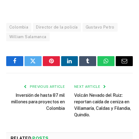
Colombia
Director de la policía
Gustavo Petro
William Salamanca
Facebook
Twitter
Pinterest
LinkedIn
Tumblr
WhatsApp
Email
PREVIOUS ARTICLE
NEXT ARTICLE
Inversión de hasta 87 mil
Volcán Nevado del Ruiz:
millones para proyectos en
reportan caída de ceniza en
Colombia
Villamaría, Caldas y Filandia,
Quindío.
RELATED
POSTS