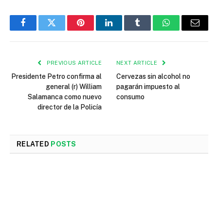
Facebook
Twitter
Pinterest
LinkedIn
Tumblr
WhatsApp
Email
PREVIOUS ARTICLE
NEXT ARTICLE
Presidente Petro confirma al
Cervezas sin alcohol no
general (r) William
pagarán impuesto al
Salamanca como nuevo
consumo
director de la Policía
RELATED
POSTS