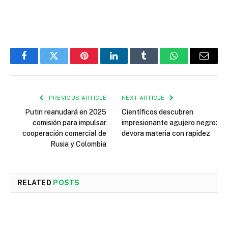
Facebook
Twitter
Pinterest
LinkedIn
Tumblr
WhatsApp
Email
PREVIOUS ARTICLE
NEXT ARTICLE
Putin reanudará en 2025
Científicos descubren
comisión para impulsar
impresionante agujero negro:
cooperación comercial de
devora materia con rapidez
Rusia y Colombia
RELATED
POSTS