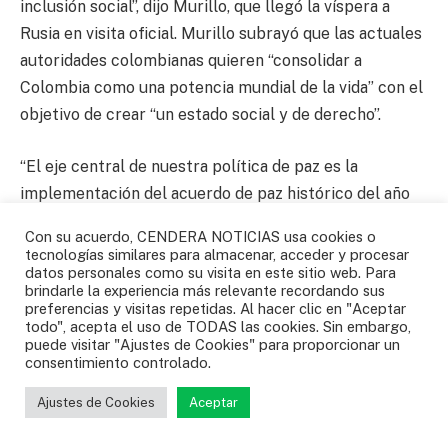
inclusión social”, dijo Murillo, que llegó la víspera a
Rusia en visita oficial. Murillo subrayó que las actuales
autoridades colombianas quieren “consolidar a
Colombia como una potencia mundial de la vida” con el
objetivo de crear “un estado social y de derecho”.
“El eje central de nuestra política de paz es la
implementación del acuerdo de paz histórico del año
2016 y la política de paz total que incluye el diálogo y
Con su acuerdo, CENDERA NOTICIAS usa cookies o
las negociaciones con algunos grupos rebeldes,
tecnologías similares para almacenar, acceder y procesar
datos personales como su visita en este sitio web. Para
incluido el ejército de liberación nacional (ELN)”,
brindarle la experiencia más relevante recordando sus
afirmó.
preferencias y visitas repetidas. Al hacer clic en "Aceptar
todo", acepta el uso de TODAS las cookies. Sin embargo,
puede visitar "Ajustes de Cookies" para proporcionar un
Al respecto, aprovechó la ocasión para agradecer al
consentimiento controlado.
gobierno ruso por “su apoyo decidido en el consejo de
Ajustes de Cookies
Aceptar
seguridad de la ONU”.