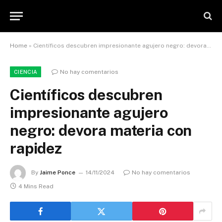
Home
»
Científicos descubren impresionante agujero negro: devora materia con rapidez
No hay comentarios
CIENCIA
Científicos descubren
impresionante agujero
negro: devora materia con
rapidez
By
Jaime Ponce
14/11/2024
No hay comentarios
4 Mins Read