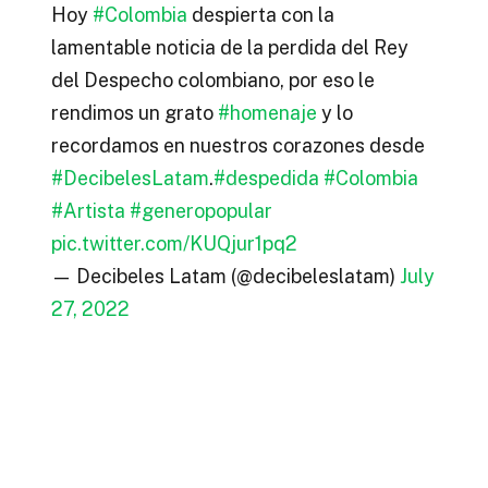
Hoy
#Colombia
despierta con la
lamentable noticia de la perdida del Rey
del Despecho colombiano, por eso le
rendimos un grato
#homenaje
y lo
recordamos en nuestros corazones desde
#DecibelesLatam
.
#despedida
#Colombia
#Artista
#generopopular
pic.twitter.com/KUQjur1pq2
— Decibeles Latam (@decibeleslatam)
July
27, 2022