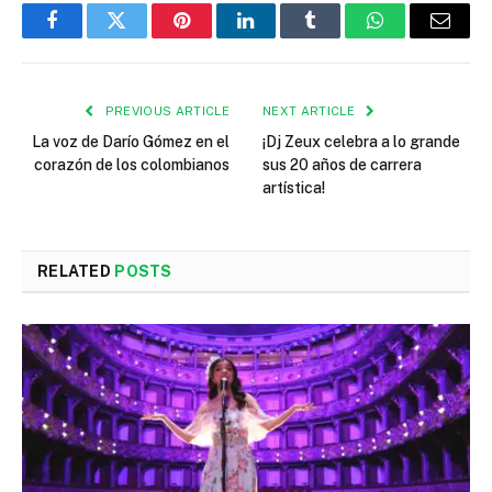
Facebook
Twitter
Pinterest
LinkedIn
Tumblr
WhatsApp
Email
PREVIOUS ARTICLE
NEXT ARTICLE
La voz de Darío Gómez en el
¡Dj Zeux celebra a lo grande
corazón de los colombianos
sus 20 años de carrera
artística!
RELATED
POSTS