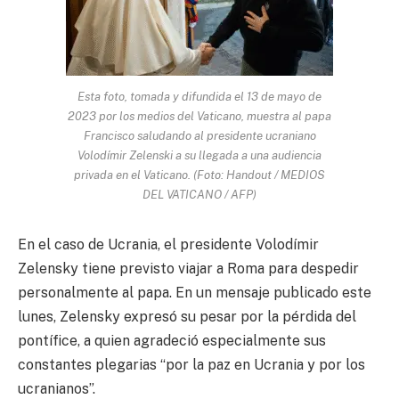
Esta foto, tomada y difundida el 13 de mayo de
2023 por los medios del Vaticano, muestra al papa
Francisco saludando al presidente ucraniano
Volodímir Zelenski a su llegada a una audiencia
privada en el Vaticano. (Foto: Handout / MEDIOS
DEL VATICANO / AFP)
En el caso de Ucrania, el presidente Volodímir
Zelensky tiene previsto viajar a Roma para despedir
personalmente al papa. En un mensaje publicado este
lunes, Zelensky expresó su pesar por la pérdida del
pontífice, a quien agradeció especialmente sus
constantes plegarias “por la paz en Ucrania y por los
ucranianos”.