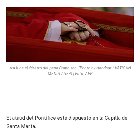
Así luce el féretro del papa Francisco. (Photo by Handout / VATICAN
MEDIA / AFP) | Foto: AFP
El ataúd del Pontífice está dispuesto en la Capilla de
Santa Marta.