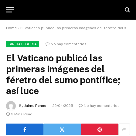
Home
»
El Vaticano publicó las primeras imágenes del féretro del sumo pontífice; así luce
No hay comentarios
SIN CATEGORÍA
El Vaticano publicó las
primeras imágenes del
féretro del sumo pontífice;
así luce
By
Jaime Ponce
22/04/2025
No hay comentarios
2 Mins Read