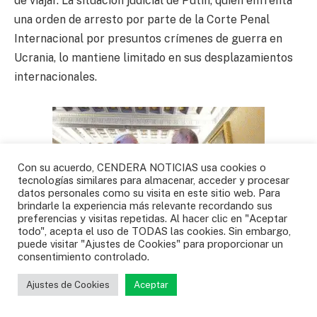
de viajar. La situación judicial de Putin, quien enfrenta
una orden de arresto por parte de la Corte Penal
Internacional por presuntos crímenes de guerra en
Ucrania, lo mantiene limitado en sus desplazamientos
internacionales.
Con su acuerdo, CENDERA NOTICIAS usa cookies o
tecnologías similares para almacenar, acceder y procesar
datos personales como su visita en este sitio web. Para
brindarle la experiencia más relevante recordando sus
preferencias y visitas repetidas. Al hacer clic en "Aceptar
todo", acepta el uso de TODAS las cookies. Sin embargo,
puede visitar "Ajustes de Cookies" para proporcionar un
consentimiento controlado.
El presidente ruso, Vladimir Putin, se reúne con el
papa Francisco en el Vaticano. 4 de julio de 2019.
Ajustes de Cookies
Aceptar
Vatican Media/Handout vía REUTERS.