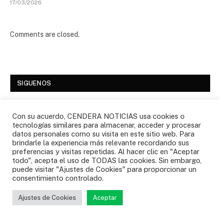
17/03/2026
Comments are closed.
SIGUENOS
Facebook
Twitter
Con su acuerdo, CENDERA NOTICIAS usa cookies o
tecnologías similares para almacenar, acceder y procesar
datos personales como su visita en este sitio web. Para
Instagram
YouTube
brindarle la experiencia más relevante recordando sus
preferencias y visitas repetidas. Al hacer clic en "Aceptar
todo", acepta el uso de TODAS las cookies. Sin embargo,
WhatsApp
puede visitar "Ajustes de Cookies" para proporcionar un
consentimiento controlado.
Ajustes de Cookies
Aceptar
ESCUCHA TU RADIO FAVORITA