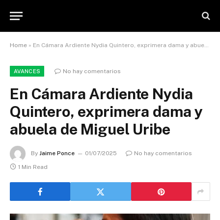
Home
»
En Cámara Ardiente Nydia Quintero, exprimera dama y abuela de Miguel Uribe
No hay comentarios
AVANCES
En Cámara Ardiente Nydia
Quintero, exprimera dama y
abuela de Miguel Uribe
By
Jaime Ponce
01/07/2025
No hay comentarios
1 Min Read