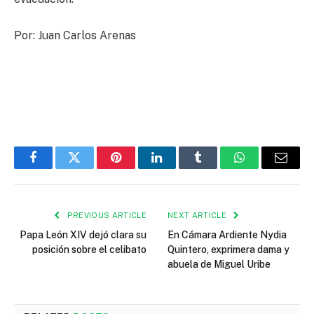
Por: Juan Carlos Arenas
Facebook
Twitter
Pinterest
LinkedIn
Tumblr
WhatsApp
Email
PREVIOUS ARTICLE
NEXT ARTICLE
Papa León XIV dejó clara su
En Cámara Ardiente Nydia
posición sobre el celibato
Quintero, exprimera dama y
abuela de Miguel Uribe