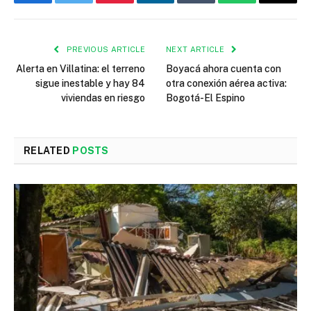
Facebook
Twitter
Pinterest
LinkedIn
Tumblr
WhatsApp
Email
PREVIOUS ARTICLE
NEXT ARTICLE
Alerta en Villatina: el terreno
Boyacá ahora cuenta con
sigue inestable y hay 84
otra conexión aérea activa:
viviendas en riesgo
Bogotá-El Espino
RELATED
POSTS