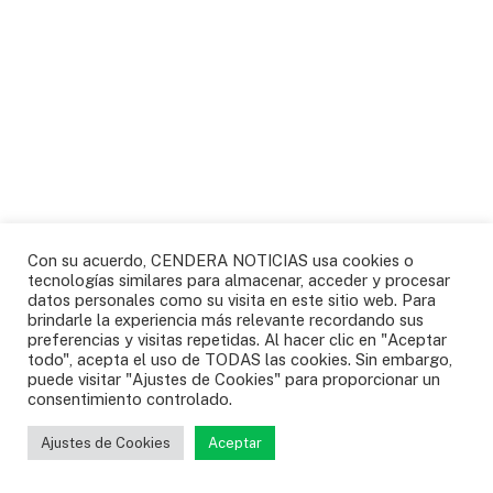
ANATO destaca el fortalecimiento del sector
Con su acuerdo, CENDERA NOTICIAS usa cookies o
turístico del país
tecnologías similares para almacenar, acceder y procesar
datos personales como su visita en este sitio web. Para
22/08/2025
brindarle la experiencia más relevante recordando sus
preferencias y visitas repetidas. Al hacer clic en "Aceptar
todo", acepta el uso de TODAS las cookies. Sin embargo,
puede visitar "Ajustes de Cookies" para proporcionar un
consentimiento controlado.
Ajustes de Cookies
Aceptar