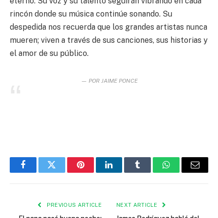
eterno. Su voz y su talento seguirán vibrando en cada
rincón donde su música continúe sonando. Su
despedida nos recuerda que los grandes artistas nunca
mueren; viven a través de sus canciones, sus historias y
el amor de su público.
POR JAIME PONCE
Facebook
Twitter
Pinterest
LinkedIn
Tumblr
WhatsApp
Email
PREVIOUS ARTICLE
NEXT ARTICLE