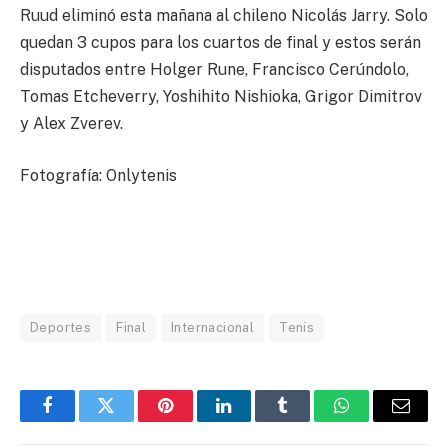
Ruud eliminó esta mañana al chileno Nicolás Jarry. Solo
quedan 3 cupos para los cuartos de final y estos serán
disputados entre Holger Rune, Francisco Cerúndolo,
Tomas Etcheverry, Yoshihito Nishioka, Grigor Dimitrov
y Alex Zverev.
Fotografía: Onlytenis
Deportes
Final
Internacional
Tenis
Facebook
Twitter
Pinterest
LinkedIn
Tumblr
WhatsApp
Email