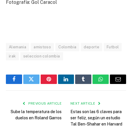
Fotografía: Gol Caracol
Alemania
amistoso
Colombia
deporte
Futbol
irak
seleccion colombia
Facebook
Twitter
Pinterest
LinkedIn
Tumblr
WhatsApp
Email
PREVIOUS ARTICLE
NEXT ARTICLE
Sube la temperatura de los
Estas son las 6 claves para
duelos en Roland Garros
ser feliz, según un estudio
Tal Ben-Shahar en Harvard