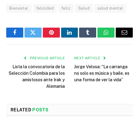
Bienestar
felicidad
feliz
Salud
salud mental
Facebook
Twitter
Pinterest
LinkedIn
Tumblr
WhatsApp
Email
PREVIOUS ARTICLE
NEXT ARTICLE
Lista la convocatoria de la
Jorge Velosa: “La carranga
Selección Colombia para los
no solo es música y baile, es
amistosos ante Irak y
una forma de ver la vida”
Alemania
RELATED
POSTS