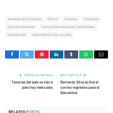
Armada de Colombia
Chocó
Cocaina
Colombia
Ejercito Nacional
Fuerza Aeroespacial Colombiana
Incautación
Laboratorios de cocaína
Facebook
Twitter
Pinterest
LinkedIn
Tumblr
WhatsApp
Email
PREVIOUS ARTICLE
NEXT ARTICLE
Taxistas del país se irán a
Bernardo Silva activa el
paro hoy miércoles
conteo regresivo para el
Barcelona
RELATED
POSTS