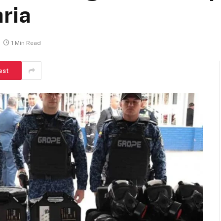
ria
1 Min Read
est