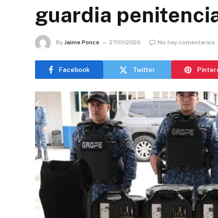
guardia penitencia
By
Jaime Ponce
27/01/2026
No hay comentarios
Facebook
Twitter
Pinter