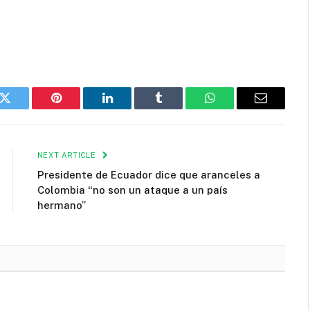
k
Twitter
Pinterest
LinkedIn
Tumblr
WhatsApp
Email
NEXT ARTICLE
Presidente de Ecuador dice que aranceles a
Colombia “no son un ataque a un país
hermano”