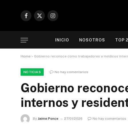
Facebook
X
Instagram
(Twitter)
INICIO
NOSOTROS
TOP 
Home
»
Gobierno reconoce como trabajadores a médicos intern
NOTICIAS
No hay comentarios
Gobierno reconoc
internos y residen
By
Jaime Ponce
27/01/2026
No hay comentarios