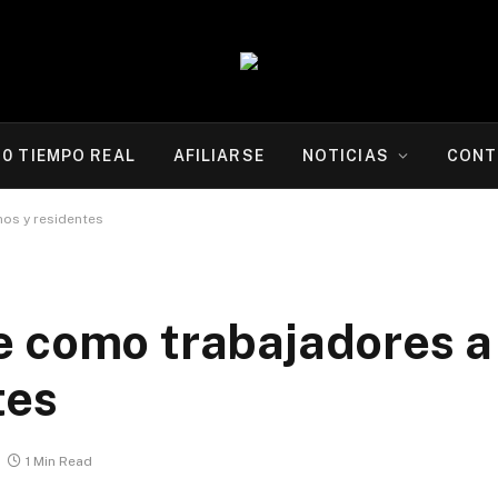
20 TIEMPO REAL
AFILIARSE
NOTICIAS
CONT
os y residentes
e como trabajadores a
tes
1 Min Read