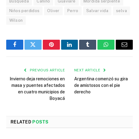
Búsqueda
Canino
Guaviare
Mordida serpiente
Niños perdidos
Oliver
Perro
Salvar vida
selva
Wilson
Facebook
Twitter
Pinterest
LinkedIn
Tumblr
WhatsApp
Email
PREVIOUS ARTICLE
NEXT ARTICLE
Invierno deja remociones en
Argentina comenzó su gira
masa y puentes afectados
de amistosos con el pie
en cuatro municipios de
derecho
Boyacá
RELATED
POSTS