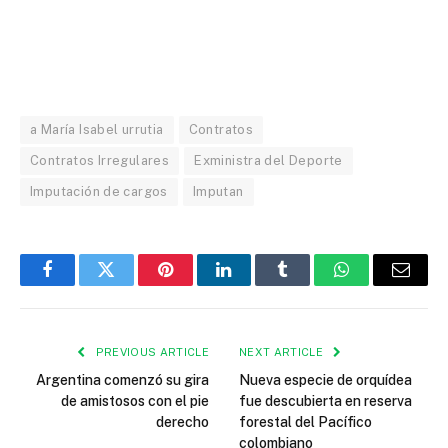
a María Isabel urrutia
Contratos
Contratos Irregulares
Exministra del Deporte
Imputación de cargos
Imputan
Facebook
Twitter
Pinterest
LinkedIn
Tumblr
WhatsApp
Email
PREVIOUS ARTICLE
NEXT ARTICLE
Argentina comenzó su gira
Nueva especie de orquídea
de amistosos con el pie
fue descubierta en reserva
derecho
forestal del Pacífico
colombiano