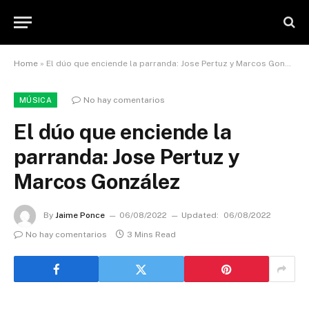
Home
»
El dúo que enciende la parranda: Jose Pertuz y Marcos González
No hay comentarios
MÚSICA
El dúo que enciende la
parranda: Jose Pertuz y
Marcos González
By
Jaime Ponce
06/08/2022
Updated:
06/08/2022
No hay comentarios
3 Mins Read