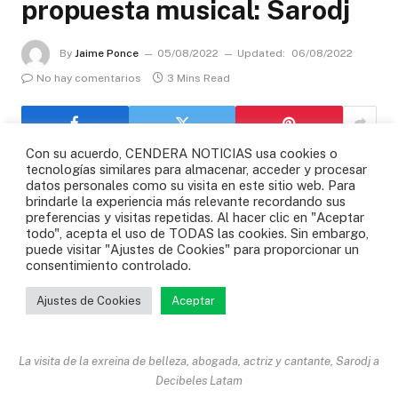
La visita de la exreina de belleza, abogada, actriz y cantante, Sarodj a
Decibeles Latam