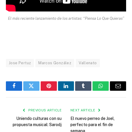
El más reciente lanzamiento de los artistas: “Piensa Lo Que Quieras”
Jose Pertuz
Marcos González
Vallenato
Facebook
Twitter
Pinterest
LinkedIn
Tumblr
WhatsApp
Email
PREVIOUS ARTICLE
NEXT ARTICLE
Uniendo culturas con su
El nuevo perreo de Joel,
propuesta musical: Sarodj
perfecto para el fin de
semana