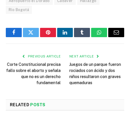
Aeropuerto el Dorado
Cadáver
Hallazgo
Río Bogotá
Facebook
Twitter
Pinterest
LinkedIn
Tumblr
WhatsApp
Email
PREVIOUS ARTICLE
NEXT ARTICLE
Corte Constitucional precisa
Juegos de un parque fueron
fallo sobre el aborto y señala
rociados con ácido y dos
que no es un derecho
niños resultaron con graves
fundamental
quemaduras
RELATED
POSTS