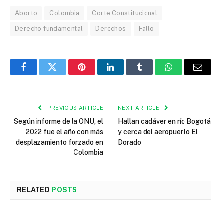
Aborto
Colombia
Corte Constitucional
Derecho fundamental
Derechos
Fallo
Facebook
Twitter
Pinterest
LinkedIn
Tumblr
WhatsApp
Email
PREVIOUS ARTICLE
NEXT ARTICLE
Según informe de la ONU, el
Hallan cadáver en río Bogotá
2022 fue el año con más
y cerca del aeropuerto El
desplazamiento forzado en
Dorado
Colombia
RELATED
POSTS