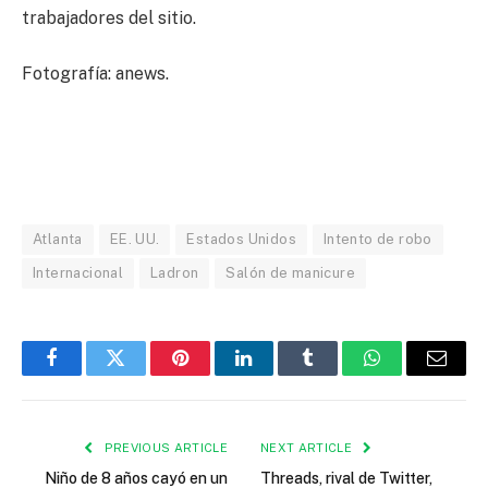
trabajadores del sitio.
Fotografía: anews.
Atlanta
EE. UU.
Estados Unidos
Intento de robo
Internacional
Ladron
Salón de manicure
Facebook
Twitter
Pinterest
LinkedIn
Tumblr
WhatsApp
Email
PREVIOUS ARTICLE
NEXT ARTICLE
Niño de 8 años cayó en un
Threads, rival de Twitter,