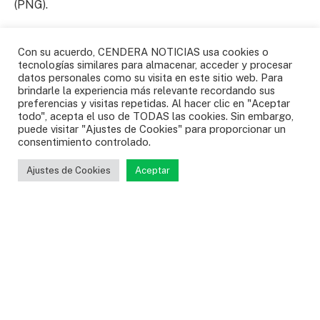
(PNG).
“La rápida intervención de los rescatistas capacitados
Con su acuerdo, CENDERA NOTICIAS usa cookies o
para estas emergencias logró sacarlo del fondo del
tecnologías similares para almacenar, acceder y procesar
datos personales como su visita en este sitio web. Para
cráter de más de 100 metros”, agregó en su informe
brindarle la experiencia más relevante recordando sus
del viernes.
preferencias y visitas repetidas. Al hacer clic en "Aceptar
todo", acepta el uso de TODAS las cookies. Sin embargo,
puede visitar "Ajustes de Cookies" para proporcionar un
Los Gemelos son dos cráteres, uno frente al otro,
consentimiento controlado.
formados por una serie de hundimientos generados a
Ajustes de Cookies
Aceptar
partir de erupciones volcánicas que dieron forma al
archipiélago ecuatoriano, en el Pacífico y ubicado a
1.000 km de la costa. Los Gemelos son de los sitios
favoritos de los turistas para hacer caminatas.
Fotografía: TV Azteca.