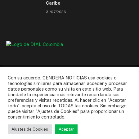
Caribe
31/07/2026
Con su acuerdo, CENDERA NOTICIAS usa cookies o
tecnologías similares para almacenar, acceder y procesar
datos personales como su visita en este sitio web. Para
Facebook
Instagram
X
WhatsApp
YouTube
brindarle la experiencia más relevante recordando sus
(Twitter)
preferencias y visitas repetidas. Al hacer clic en "Aceptar
todo", acepta el uso de TODAS las cookies. Sin embargo,
NOSOTROS
AFILIARSE
PQR’S
puede visitar "Ajustes de Cookies" para proporcionar un
TERMINOS Y CONDICIONES
POLITICA DE PRIVACIDAD
consentimiento controlado.
Ajustes de Cookies
Aceptar
© 2026 CENDERA | Powered by
GK