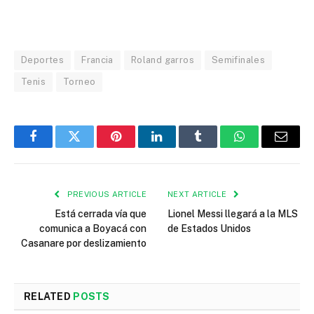
Deportes
Francia
Roland garros
Semifinales
Tenis
Torneo
Facebook
Twitter
Pinterest
LinkedIn
Tumblr
WhatsApp
Email
PREVIOUS ARTICLE
NEXT ARTICLE
Está cerrada vía que
Lionel Messi llegará a la MLS
comunica a Boyacá con
de Estados Unidos
Casanare por deslizamiento
RELATED
POSTS