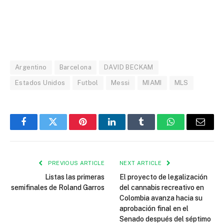
Argentino
Barcelona
DAVID BECKAM
Estados Unidos
Futbol
Messi
MIAMI
MLS
Facebook
Twitter
Pinterest
LinkedIn
Tumblr
WhatsApp
Email
PREVIOUS ARTICLE
NEXT ARTICLE
Listas las primeras
El proyecto de legalización
semifinales de Roland Garros
del cannabis recreativo en
Colombia avanza hacia su
aprobación final en el
Senado después del séptimo