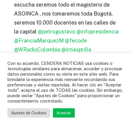
escucha seremos todo el magisterio de
ASOINCA , nos tomaremos toda Bogotá,
seremos 10.000 docentes en las calles de
la capital
@petrogustavo
@infopresidencia
@FranciaMarquezM
@fecode
@WRadioColombia
@intiasprilla
@velascoluisf
Con su acuerdo, CENDERA NOTICIAS usa cookies o
pic.twitter.com/wWFjeaSJBS
tecnologías similares para almacenar, acceder y procesar
datos personales como su visita en este sitio web. Para
— ASOINCA CAUCA (@ASOINCACAUCA)
brindarle la experiencia más relevante recordando sus
February 7, 2023
preferencias y visitas repetidas. Al hacer clic en "Aceptar
todo", acepta el uso de TODAS las cookies. Sin embargo,
puede visitar "Ajustes de Cookies" para proporcionar un
consentimiento controlado.
Ajustes de Cookies
Aceptar