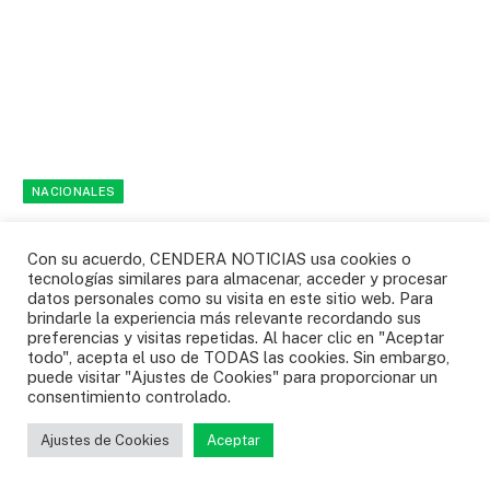
NACIONALES
La justicia le ordena al Ejército entregarle
Con su acuerdo, CENDERA NOTICIAS usa cookies o
a SEMANA información que había sido
tecnologías similares para almacenar, acceder y procesar
negada sobre el caso del general
datos personales como su visita en este sitio web. Para
brindarle la experiencia más relevante recordando sus
Federico Mejía
preferencias y visitas repetidas. Al hacer clic en "Aceptar
todo", acepta el uso de TODAS las cookies. Sin embargo,
NACIONALES
04/08/2026
0
puede visitar "Ajustes de Cookies" para proporcionar un
consentimiento controlado.
El Tribunal del Cauca determinó que la institución militar no
“demostró que la información era…
Ajustes de Cookies
Aceptar
Gustavo Puerta confirmó lo de su nuevo