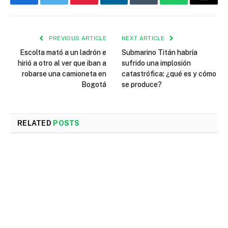
Facebook
Twitter
Pinterest
LinkedIn
Tumblr
WhatsApp
Email
PREVIOUS ARTICLE
NEXT ARTICLE
Escolta mató a un ladrón e
Submarino Titán habría
hirió a otro al ver que iban a
sufrido una implosión
robarse una camioneta en
catastrófica: ¿qué es y cómo
Bogotá
se produce?
RELATED
POSTS