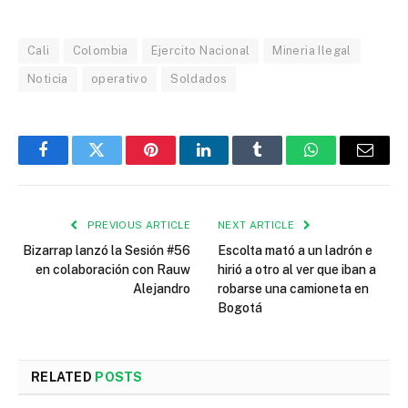
Cali
Colombia
Ejercito Nacional
Mineria Ilegal
Noticia
operativo
Soldados
Facebook
Twitter
Pinterest
LinkedIn
Tumblr
WhatsApp
Email
PREVIOUS ARTICLE
NEXT ARTICLE
Bizarrap lanzó la Sesión #56
Escolta mató a un ladrón e
en colaboración con Rauw
hirió a otro al ver que iban a
Alejandro
robarse una camioneta en
Bogotá
RELATED
POSTS