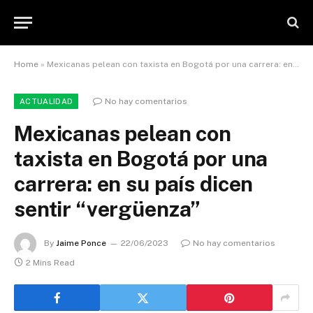
Home
»
Mexicanas pelean con taxista en Bogotá por una carrera: en su país dicen sentir “vergüenza”
No hay comentarios
ACTUALIDAD
Mexicanas pelean con
taxista en Bogotá por una
carrera: en su país dicen
sentir “vergüenza”
By
Jaime Ponce
22/06/2023
No hay comentarios
2 Mins Read