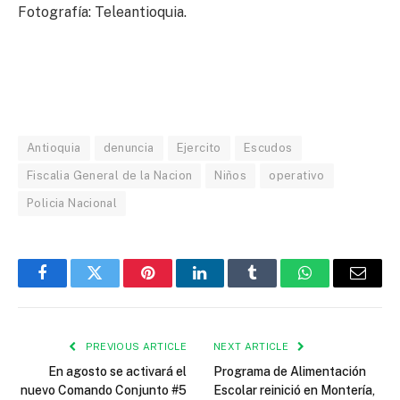
Fotografía: Teleantioquia.
Antioquia
denuncia
Ejercito
Escudos
Fiscalia General de la Nacion
Niños
operativo
Policia Nacional
Facebook
Twitter
Pinterest
LinkedIn
Tumblr
WhatsApp
Email
PREVIOUS ARTICLE
NEXT ARTICLE
En agosto se activará el
Programa de Alimentación
nuevo Comando Conjunto #5
Escolar reinició en Montería,