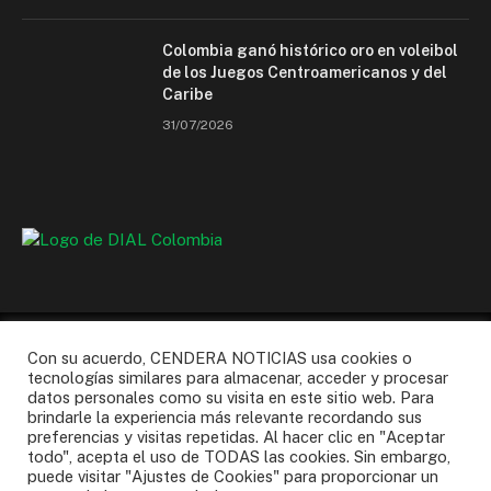
Colombia ganó histórico oro en voleibol
de los Juegos Centroamericanos y del
Caribe
31/07/2026
Con su acuerdo, CENDERA NOTICIAS usa cookies o
tecnologías similares para almacenar, acceder y procesar
datos personales como su visita en este sitio web. Para
Facebook
Instagram
X
WhatsApp
YouTube
brindarle la experiencia más relevante recordando sus
(Twitter)
preferencias y visitas repetidas. Al hacer clic en "Aceptar
todo", acepta el uso de TODAS las cookies. Sin embargo,
NOSOTROS
AFILIARSE
PQR’S
puede visitar "Ajustes de Cookies" para proporcionar un