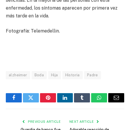
sencillas. En la mayoría de las personas con esta
enfermedad, los síntomas aparecen por primera vez
más tarde en la vida.
Fotografía: Telemedellin.
alzheimer
Boda
Hija
Historia
Padre
Facebook
Twitter
Pinterest
LinkedIn
Tumblr
WhatsApp
Email
PREVIOUS ARTICLE
NEXT ARTICLE
Guardia de banco fue
Adorable reacción de