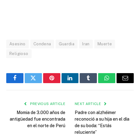
Asesino
Condena
Guardia
Iran
Muerte
Religioso
Facebook
Twitter
Pinterest
LinkedIn
Tumblr
WhatsApp
Email
PREVIOUS ARTICLE
NEXT ARTICLE
Momia de 3.000 años de
Padre con alzhéimer
antigüedad fue encontrada
reconoció a su hija en el día
en el norte de Perú
de su boda: “Estás
reluciente”