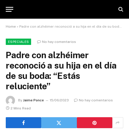
Home
»
Padre con alzhéimer reconoció a su hija en el día de su boda: “Estás reluciente”
No hay comentarios
ESPECIALES
Padre con alzhéimer
reconoció a su hija en el día
de su boda: “Estás
reluciente”
By
Jaime Ponce
15/06/2023
No hay comentarios
2 Mins Read