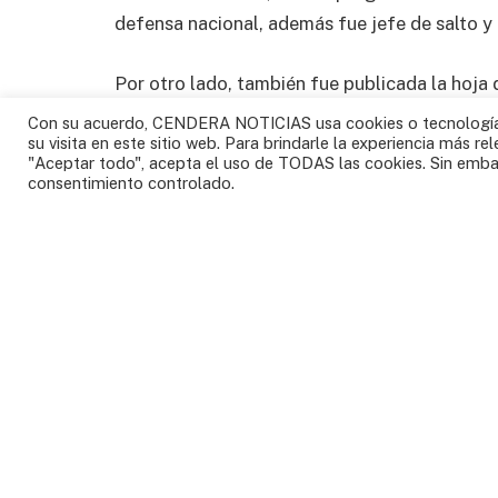
defensa nacional, además fue jefe de salto y p
Por otro lado, también fue publicada la hoja d
Alberto Ospina Carreño, quien sería el nuevo
Con su acuerdo, CENDERA NOTICIAS usa cookies o tecnologías
su visita en este sitio web. Para brindarle la experiencia más re
"Aceptar todo", acepta el uso de TODAS las cookies. Sin embar
Ospina quien llega a reemplazar al abogado 
consentimiento controlado.
Colombia
Embajador
Excomandante
SHARE.
Faceboo