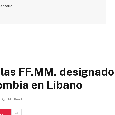
entario.
las FF.MM. designad
ombia en Líbano
1 Min Read
est