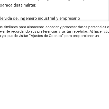
aracaidista militar.
e vida del ingeniero industrial y empresario
 embajador de Colombia ante la Santa Sede.
 similares para almacenar, acceder y procesar datos personales
levante recordando sus preferencias y visitas repetidas. Al hacer cli
go, puede visitar "Ajustes de Cookies" para proporcionar un
Jorge Mario Estman.
k
Twitter
Pinterest
LinkedIn
Tumblr
WhatsApp
Email