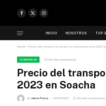
Facebook
X
Instagram
(Twitter)
INICIO
NOSOTROS
TOP 
Home
»
Precio del transporte urbano no aumentará este 2023 
COMUNIDAD
No hay comentarios
Precio del transp
2023 en Soacha
By
Jaime Ponce
30/01/2023
No hay comentarios