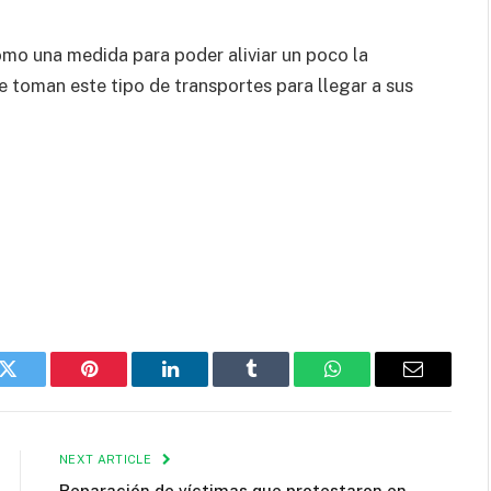
omo una medida para poder aliviar un poco la
toman este tipo de transportes para llegar a sus
k
Twitter
Pinterest
LinkedIn
Tumblr
WhatsApp
Email
NEXT ARTICLE
Reparación de víctimas que protestaron en