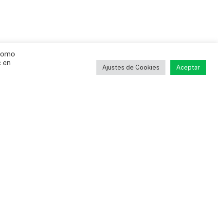
 como
c en
Ajustes de Cookies
Aceptar
NACIONALES
La justicia le ordena al Ejército
entregarle a SEMANA información
que había sido negada sobre el caso
del general Federico Mejía
NACIONALES
04/08/2026
0
El Tribunal del Cauca determinó que la institución
militar no “demostró que la información era…
Gustavo Puerta confirmó lo de
su nuevo club: “Es cierto” y este