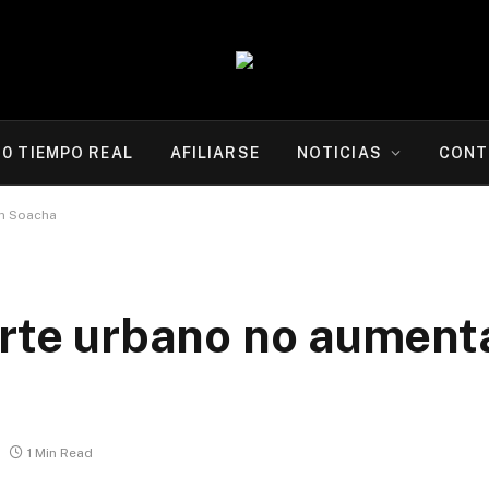
20 TIEMPO REAL
AFILIARSE
NOTICIAS
CONT
en Soacha
orte urbano no aument
1 Min Read