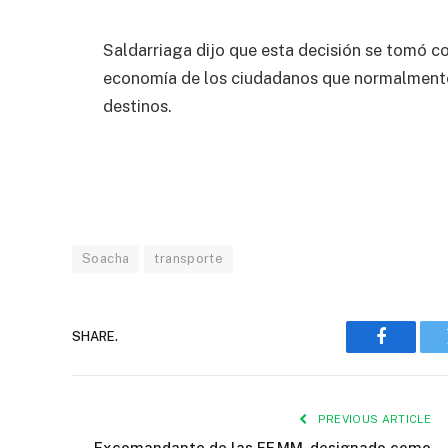
Saldarriaga dijo que esta decisión se tomó c
economía de los ciudadanos que normalmente 
destinos.
Soacha
transporte
SHARE.
Faceboo
PREVIOUS ARTICLE
Excomandante de las FF.MM. designado como