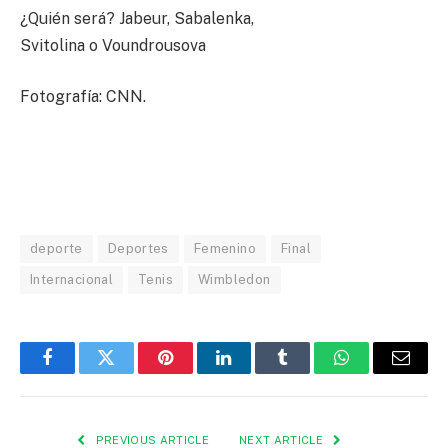
¿Quién será? Jabeur, Sabalenka,
Svitolina o Voundrousova
Fotografía: CNN.
deporte
Deportes
Femenino
Final
Internacional
Tenis
Wimbledon
Facebook
Twitter
Pinterest
LinkedIn
Tumblr
WhatsApp
Email
PREVIOUS ARTICLE
NEXT ARTICLE