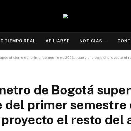
20 TIEMPO REAL
AFILIARSE
NOTICIAS
CONT
nce al cierre del primer semestre de 2026: ¿qué viene para el proyecto el r
 metro de Bogotá super
e del primer semestre
 proyecto el resto del