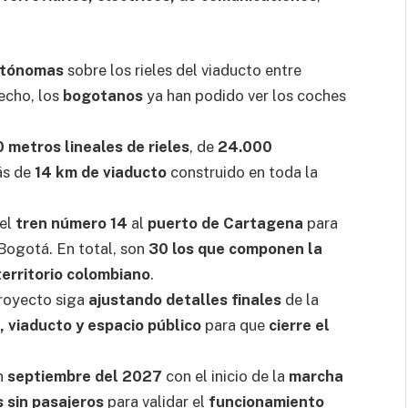
utónomas
sobre los rieles del viaducto entre
hecho, los
bogotanos
ya han podido ver los coches
 metros lineales de rieles
, de
24.000
ás de
14 km de viaducto
construido en toda la
 el
tren número 14
al
puerto de Cartagena
para
 Bogotá. En total, son
30 los que componen la
territorio colombiano
.
proyecto siga
ajustando detalles finales
de la
, viaducto y espacio público
para que
cierre el
en
septiembre del 2027
con el inicio de la
marcha
 sin pasajeros
para validar el
funcionamiento