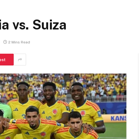
a vs. Suiza
2 Mins Read
est