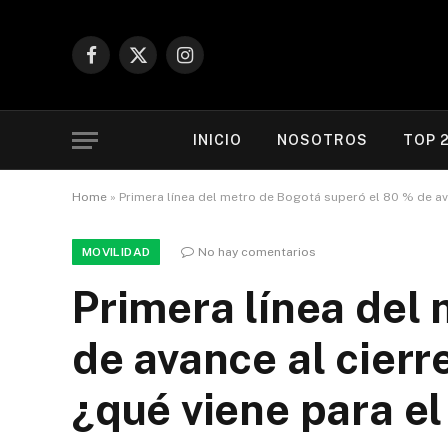
Facebook
X
Instagram
(Twitter)
INICIO
NOSOTROS
TOP 
Home
»
Primera línea del metro de Bogotá superó el 80 % de ava
MOVILIDAD
No hay comentarios
Primera línea del
de avance al cierr
¿qué viene para el