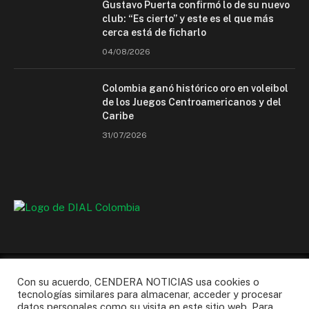
Gustavo Puerta confirmó lo de su nuevo
club: “Es cierto” y este es el que más
cerca está de ficharlo
04/08/2026
Colombia ganó histórico oro en voleibol
de los Juegos Centroamericanos y del
Caribe
31/07/2026
Con su acuerdo, CENDERA NOTICIAS usa cookies o
tecnologías similares para almacenar, acceder y procesar
datos personales como su visita en este sitio web. Para
Facebook
Instagram
X
WhatsApp
YouTube