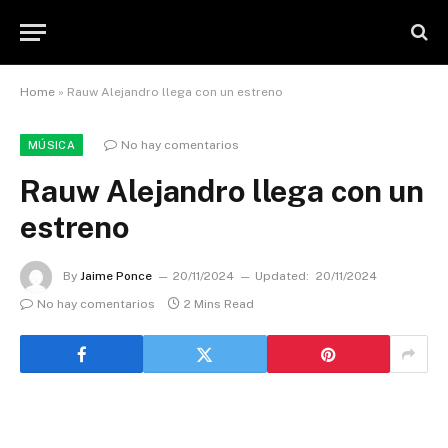
Home
»
Rauw Alejandro llega con un estreno
No hay comentarios
MÚSICA
Rauw Alejandro llega con un
estreno
By
Jaime Ponce
20/11/2024
Updated:
20/11/2024
No hay comentarios
2 Mins Read