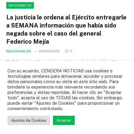
NACIONALES
La justicia le ordena al Ejército entregarle
a SEMANA información que había sido
negada sobre el caso del general
Federico Mejía
NACIONALES
04/08/2026
0
El Tribunal del Cauca determinó que la institución militar no
“demostró que la información era…
Con su acuerdo, CENDERA NOTICIAS usa cookies o
tecnologías similares para almacenar, acceder y procesar
datos personales como su visita en este sitio web. Para
Gustavo Puerta confirmó lo de su nuevo
brindarle la experiencia más relevante recordando sus
club: “Es cierto” y este es el que más
preferencias y visitas repetidas. Al hacer clic en "Aceptar
cerca está de ficharlo
todo", acepta el uso de TODAS las cookies. Sin embargo,
puede visitar "Ajustes de Cookies" para proporcionar un
04/08/2026
consentimiento controlado.
Colombia ganó histórico oro en voleibol
Ajustes de Cookies
Aceptar
de los Juegos Centroamericanos y del
Caribe