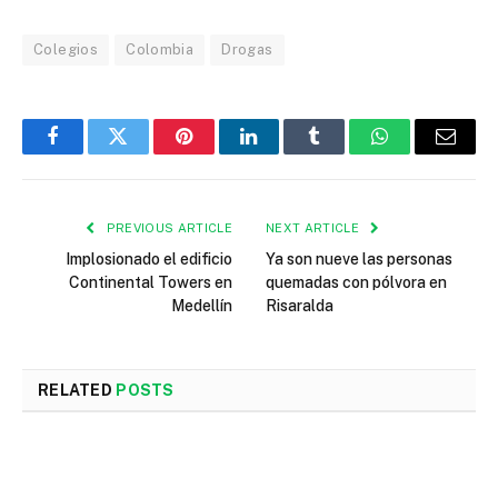
Colegios
Colombia
Drogas
Facebook
Twitter
Pinterest
LinkedIn
Tumblr
WhatsApp
Email
PREVIOUS ARTICLE
NEXT ARTICLE
Implosionado el edificio
Ya son nueve las personas
Continental Towers en
quemadas con pólvora en
Medellín
Risaralda
RELATED
POSTS