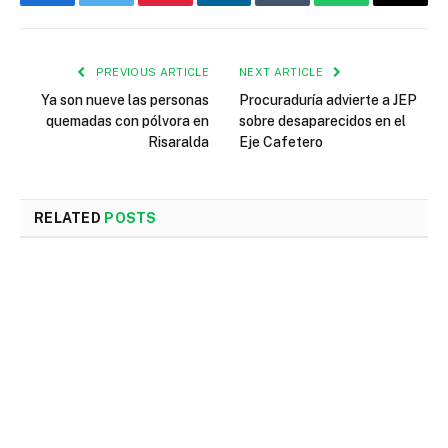
Facebook
Twitter
Pinterest
LinkedIn
Tumblr
WhatsApp
Email
PREVIOUS ARTICLE
NEXT ARTICLE
Ya son nueve las personas
Procuraduría advierte a JEP
quemadas con pólvora en
sobre desaparecidos en el
Risaralda
Eje Cafetero
RELATED
POSTS