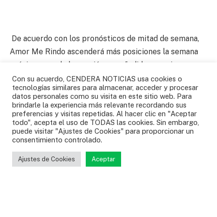
De acuerdo con los pronósticos de mitad de semana,
Amor Me Rindo ascenderá más posiciones la semana
próxima cuando la canción sea añadida en emisoras
claves de New York y Miami.
Con su acuerdo, CENDERA NOTICIAS usa cookies o
tecnologías similares para almacenar, acceder y procesar
datos personales como su visita en este sitio web. Para
El cantante nacido en Buenaventura, en la costa oeste
brindarle la experiencia más relevante recordando sus
preferencias y visitas repetidas. Al hacer clic en "Aceptar
del Pacifico, tuvo cuatro hits en la lista Tropical
todo", acepta el uso de TODAS las cookies. Sin embargo,
Airplay de Billboard cuando era el líder del dúo Son de
puede visitar "Ajustes de Cookies" para proporcionar un
consentimiento controlado.
Cali: “Tan Buena” y “Son de Cali”, ambos del 2003, “La
Sospecha” del 2004 y “Llorando” del 2006.
Ajustes de Cookies
Aceptar
Fotografía: Decibeles.net