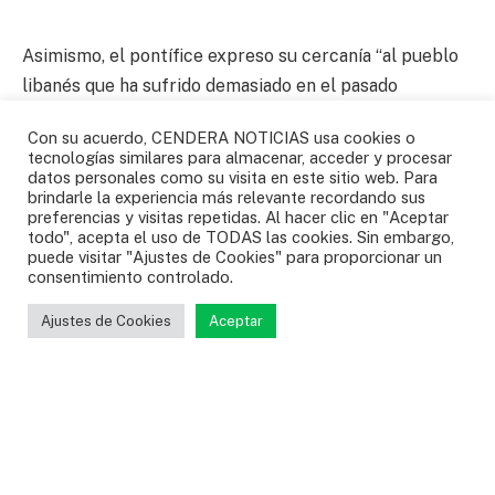
Asimismo, el pontífice expreso su cercanía “al pueblo
libanés que ha sufrido demasiado en el pasado
reciente” y de nuevo, pidió rezar “por todos los
Con su acuerdo, CENDERA NOTICIAS usa cookies o
pueblos que sufren a causa de la guerra: Ucrania,
tecnologías similares para almacenar, acceder y procesar
Myanmar (Birmania), Palestina, Israel, Sudán y a todos
datos personales como su visita en este sitio web. Para
brindarle la experiencia más relevante recordando sus
los pueblos martirizados”.
preferencias y visitas repetidas. Al hacer clic en "Aceptar
todo", acepta el uso de TODAS las cookies. Sin embargo,
puede visitar "Ajustes de Cookies" para proporcionar un
En estos días continúan los bombardeos por parte de
consentimiento controlado.
Israel en Líbano, donde ya hay más de 500 muertos y
miles de heridos, además de los miles de personas que
Ajustes de Cookies
Aceptar
huyen de las zonas del sur y este del país, en la mayor
escalada desde la guerra de 2006. Mientras que Israel
interceptó este miércoles un misil tierra-tierra
lanzado por Hezbolá contra el centro del país, lo que
hizo sonar las alarmas en Tel Aviv.