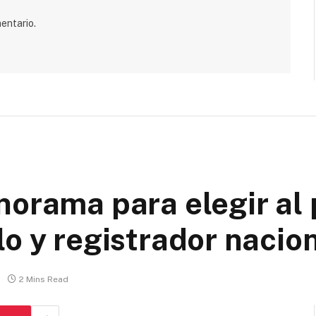
entario.
norama para elegir al
o y registrador nacio
2 Mins Read