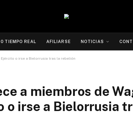
20 TIEMPO REAL
AFILIARSE
NOTICIAS
CONT
ército o irse a Bielorrusia tras la rebelión
rece a miembros de W
 o irse a Bielorrusia tr