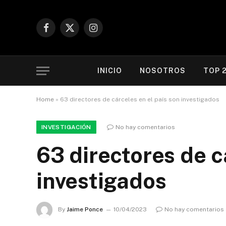
Facebook
X
Instagram
(Twitter)
INICIO
NOSOTROS
TOP 
Home
»
63 directores de cárceles en el país son investigados
INVESTIGACIÓN
No hay comentarios
63 directores de c
investigados
By
Jaime Ponce
10/04/2023
No hay comentarios