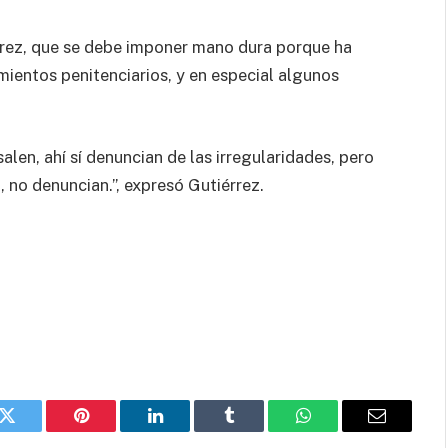
rrez, que se debe imponer mano dura porque ha
ientos penitenciarios, y en especial algunos
len, ahí sí denuncian de las irregularidades, pero
, no denuncian.”, expresó Gutiérrez.
k
Twitter
Pinterest
LinkedIn
Tumblr
WhatsApp
Email