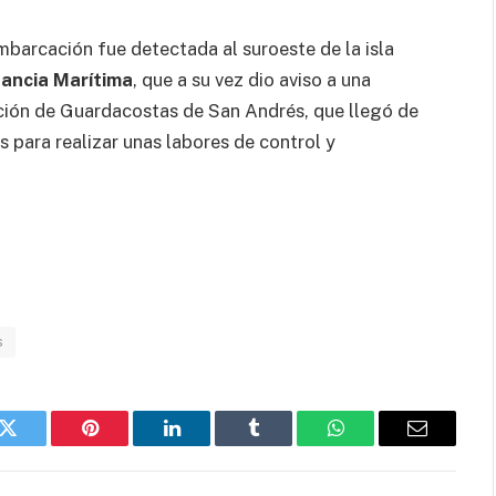
mbarcación fue detectada al suroeste de la isla
lancia Marítima
, que a su vez dio aviso a una
ción de Guardacostas de San Andrés, que llegó de
 para realizar unas labores de control y
s
k
Twitter
Pinterest
LinkedIn
Tumblr
WhatsApp
Email