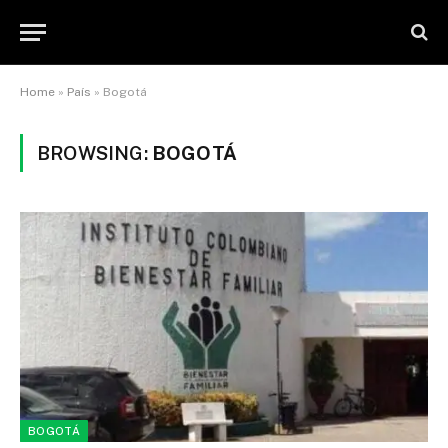
Home
»
País
»
Bogotá
BROWSING:
BOGOTÁ
BOGOTÁ