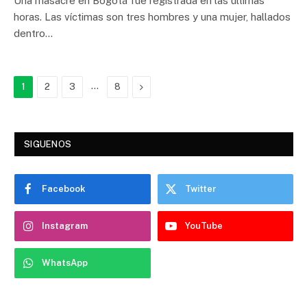
Una masacre en Bogotá fue registrada en las últimas
horas. Las víctimas son tres hombres y una mujer, hallados
dentro…
…
Next
1
2
3
8
SIGUENOS
Facebook
Twitter
Instagram
YouTube
WhatsApp