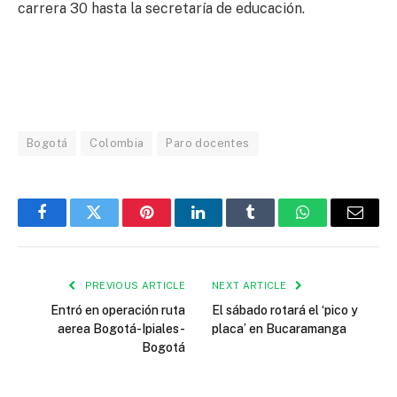
carrera 30 hasta la secretaría de educación.
Bogotá
Colombia
Paro docentes
Facebook
Twitter
Pinterest
LinkedIn
Tumblr
WhatsApp
Email
PREVIOUS ARTICLE
NEXT ARTICLE
Entró en operación ruta
El sábado rotará el ‘pico y
aerea Bogotá-Ipiales-
placa’ en Bucaramanga
Bogotá