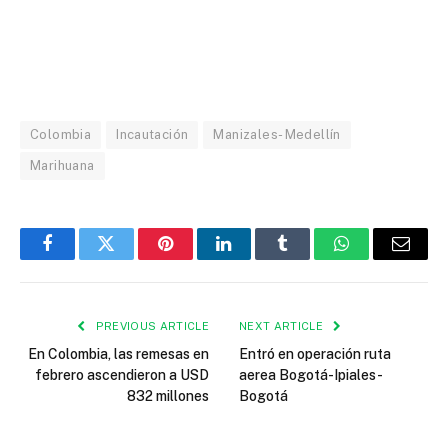
Colombia
Incautación
Manizales- Medellín
Marihuana
Facebook
Twitter
Pinterest
LinkedIn
Tumblr
WhatsApp
Email
PREVIOUS ARTICLE
NEXT ARTICLE
En Colombia, las remesas en
Entró en operación ruta
febrero ascendieron a USD
aerea Bogotá-Ipiales-
832 millones
Bogotá