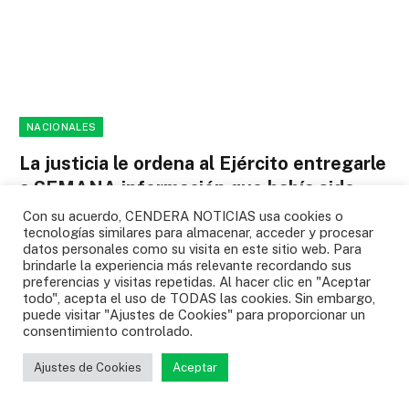
NACIONALES
La justicia le ordena al Ejército entregarle
a SEMANA información que había sido
negada sobre el caso del general
Con su acuerdo, CENDERA NOTICIAS usa cookies o
tecnologías similares para almacenar, acceder y procesar
Federico Mejía
datos personales como su visita en este sitio web. Para
brindarle la experiencia más relevante recordando sus
NACIONALES
04/08/2026
0
preferencias y visitas repetidas. Al hacer clic en "Aceptar
todo", acepta el uso de TODAS las cookies. Sin embargo,
El Tribunal del Cauca determinó que la institución militar no
puede visitar "Ajustes de Cookies" para proporcionar un
“demostró que la información era…
consentimiento controlado.
Gustavo Puerta confirmó lo de su nuevo
Ajustes de Cookies
Aceptar
club: “Es cierto” y este es el que más
cerca está de ficharlo