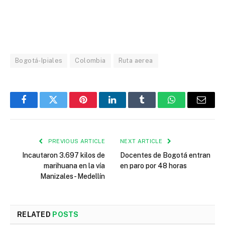
Bogotá-Ipiales
Colombia
Ruta aerea
Facebook
Twitter
Pinterest
LinkedIn
Tumblr
WhatsApp
Email
PREVIOUS ARTICLE
NEXT ARTICLE
Incautaron 3.697 kilos de
Docentes de Bogotá entran
marihuana en la vía
en paro por 48 horas
Manizales- Medellín
RELATED
POSTS