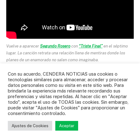
Vuelve a aparecer
Segundo Rosero
con
“Triste Final”
en el séptimo
lugar. La canción retrata una relación llena de mentiras donde los
planes de un enamorado no salen como imaginaba.
Con su acuerdo, CENDERA NOTICIAS usa cookies o
Top 8: El Mismo De Siempre” de
tecnologías similares para almacenar, acceder y procesar
datos personales como su visita en este sitio web. Para
Juan Carlos Zarabanda.
brindarle la experiencia más relevante recordando sus
preferencias y visitas repetidas. Al hacer clic en "Aceptar
todo", acepta el uso de TODAS las cookies. Sin embargo,
puede visitar "Ajustes de Cookies" para proporcionar un
consentimiento controlado.
Ajustes de Cookies
Aceptar