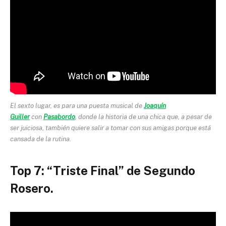
El sexto lugar, es para una puesta musical de
Joaquín
Guiller
con
Pasabordo
, donde la historia de una chica que, a pesar de
ser juiciosa, también quiere salir a tomar con sus amigas porque está
cansada de la rutina.
Top 7: “Triste
Final” de Segundo
Rosero.