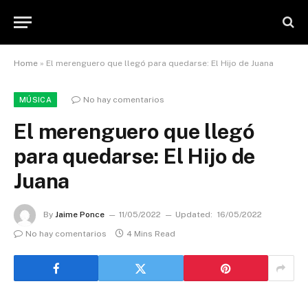
Home
»
El merenguero que llegó para quedarse: El Hijo de Juana
No hay comentarios
MÚSICA
El merenguero que llegó
para quedarse: El Hijo de
Juana
By
Jaime Ponce
11/05/2022
Updated:
16/05/2022
No hay comentarios
4 Mins Read