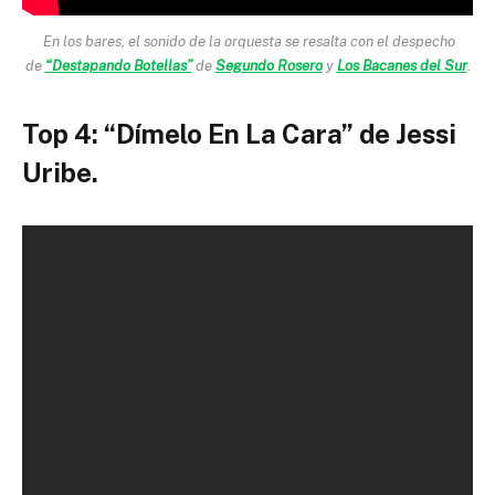
En los bares, el sonido de la orquesta se resalta con el despecho
de
“Destapando Botellas”
de
Segundo Rosero
y
Los Bacanes del Sur
.
Top 4: “Dímelo En La Cara” de Jessi
Uribe.