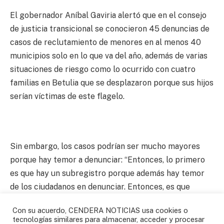
El gobernador Aníbal Gaviria alertó que en el consejo
de justicia transicional se conocieron 45 denuncias de
casos de reclutamiento de menores en al menos 40
municipios solo en lo que va del año, además de varias
situaciones de riesgo como lo ocurrido con cuatro
familias en Betulia que se desplazaron porque sus hijos
serían víctimas de este flagelo.
Sin embargo, los casos podrían ser mucho mayores
porque hay temor a denunciar: “Entonces, lo primero
es que hay un subregistro porque además hay temor
de los ciudadanos en denunciar. Entonces, es que
continúa y está creciendo el reclutamiento de
Con su acuerdo, CENDERA NOTICIAS usa cookies o
menores por los distintos grupos al margen de la ley”,
tecnologías similares para almacenar, acceder y procesar