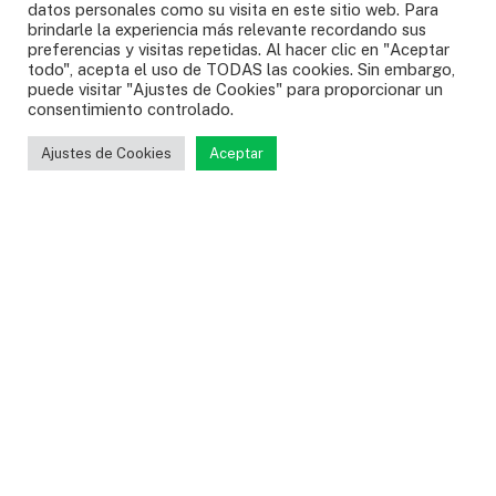
agregó el mandatario.
datos personales como su visita en este sitio web. Para
brindarle la experiencia más relevante recordando sus
preferencias y visitas repetidas. Al hacer clic en "Aceptar
Entre 2013 y 2022 se registraron 304 casos de
todo", acepta el uso de TODAS las cookies. Sin embargo,
puede visitar "Ajustes de Cookies" para proporcionar un
reclutamiento en el departamento, pero también se ha
consentimiento controlado.
logrado, según las autoridades, recuperar 150 menores
que estaban en poder de los grupos ilegales.
Ajustes de Cookies
Aceptar
Fotografía: Infobae
Antioquia
ELN
Menores de edad
municipios
Reclutamiento