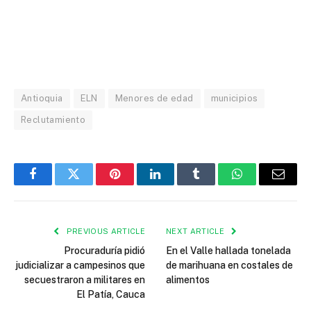
Antioquia
ELN
Menores de edad
municipios
Reclutamiento
Facebook
Twitter
Pinterest
LinkedIn
Tumblr
WhatsApp
Email
PREVIOUS ARTICLE
NEXT ARTICLE
Procuraduría pidió
En el Valle hallada tonelada
judicializar a campesinos que
de marihuana en costales de
secuestraron a militares en
alimentos
El Patía, Cauca