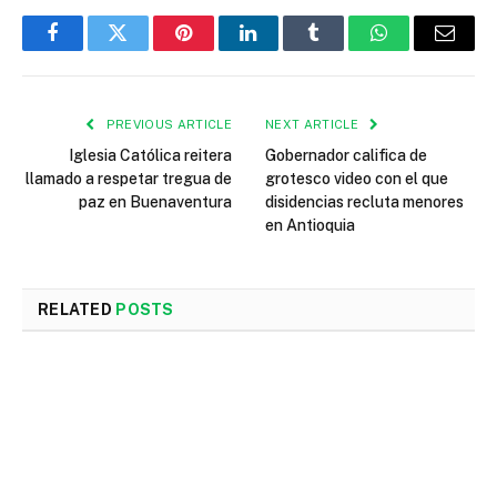
Facebook
Twitter
Pinterest
LinkedIn
Tumblr
WhatsApp
Email
PREVIOUS ARTICLE
NEXT ARTICLE
Iglesia Católica reitera
Gobernador califica de
llamado a respetar tregua de
grotesco video con el que
paz en Buenaventura
disidencias recluta menores
en Antioquia
RELATED
POSTS