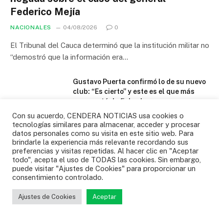
Federico Mejía
NACIONALES
04/08/2026
0
El Tribunal del Cauca determinó que la institución militar no
“demostró que la información era…
Gustavo Puerta confirmó lo de su nuevo
club: “Es cierto” y este es el que más
cerca está de ficharlo
04/08/2026
Con su acuerdo, CENDERA NOTICIAS usa cookies o
tecnologías similares para almacenar, acceder y procesar
datos personales como su visita en este sitio web. Para
Colombia ganó histórico oro en voleibol
brindarle la experiencia más relevante recordando sus
de los Juegos Centroamericanos y del
preferencias y visitas repetidas. Al hacer clic en "Aceptar
Caribe
todo", acepta el uso de TODAS las cookies. Sin embargo,
puede visitar "Ajustes de Cookies" para proporcionar un
31/07/2026
consentimiento controlado.
¿Cuándo vuelve a jugar la selección de
Ajustes de Cookies
Aceptar
Colombia? Ya hay dos amistosos en el
radar?