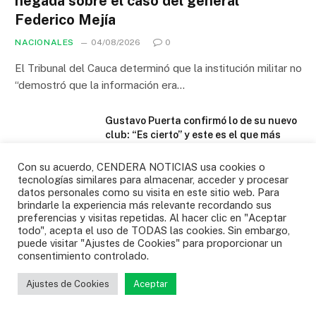
negada sobre el caso del general
Federico Mejía
NACIONALES
04/08/2026
0
El Tribunal del Cauca determinó que la institución militar no
“demostró que la información era…
Gustavo Puerta confirmó lo de su nuevo
club: “Es cierto” y este es el que más
cerca está de ficharlo
Con su acuerdo, CENDERA NOTICIAS usa cookies o
04/08/2026
tecnologías similares para almacenar, acceder y procesar
datos personales como su visita en este sitio web. Para
Colombia ganó histórico oro en voleibol
brindarle la experiencia más relevante recordando sus
de los Juegos Centroamericanos y del
preferencias y visitas repetidas. Al hacer clic en "Aceptar
Caribe
todo", acepta el uso de TODAS las cookies. Sin embargo,
puede visitar "Ajustes de Cookies" para proporcionar un
31/07/2026
consentimiento controlado.
¿Cuándo vuelve a jugar la selección de
Ajustes de Cookies
Aceptar
Colombia? Ya hay dos amistosos en el
radar?