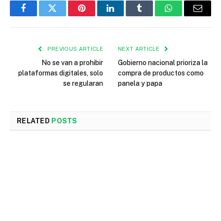
Facebook
Twitter
Pinterest
LinkedIn
Tumblr
WhatsApp
Email
PREVIOUS ARTICLE
NEXT ARTICLE
No se van a prohibir
Gobierno nacional prioriza la
plataformas digitales, solo
compra de productos como
se regularan
panela y papa
RELATED
POSTS