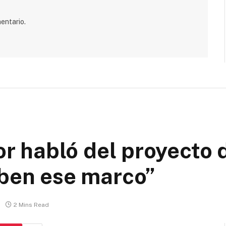
entario.
ior habló del proyecto 
mben ese marco”
2 Mins Read