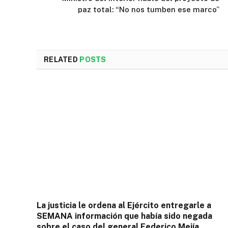
paz total: “No nos tumben ese marco”
RELATED
POSTS
La justicia le ordena al Ejército entregarle a
SEMANA información que había sido negada
sobre el caso del general Federico Mejía