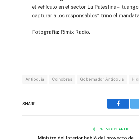
el vehículo en el sector La Palestina – Ituan
capturar a los responsables”, trinó el mandata
Fotografía: Rimix Radio.
Antioquia
Coinobras
Gobernador Antioquia
Hid
SHARE.
Faceboo
PREVIOUS ARTICLE
Ministro del Interior habló del proyecto de