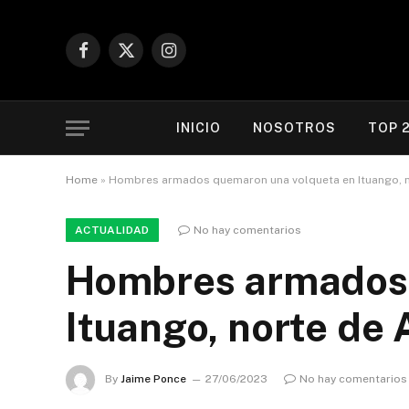
Facebook
X
Instagram
(Twitter)
INICIO
NOSOTROS
TOP 
Home
»
Hombres armados quemaron una volqueta en Ituango, n
ACTUALIDAD
No hay comentarios
Hombres armados 
Ituango, norte de 
By
Jaime Ponce
27/06/2023
No hay comentarios