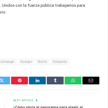
go. Unidos con la fuerza pública trabajamos para
rio.
roituango
Ituango
Norte
Volqueta
k
Twitter
Pinterest
LinkedIn
Tumblr
WhatsApp
Email
NEXT ARTICLE
¿Cómo pinta el panorama para elegir al