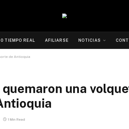
20 TIEMPO REAL
AFILIARSE
NOTICIAS
CONT
orte de Antioquia
quemaron una volque
Antioquia
1 Min Read