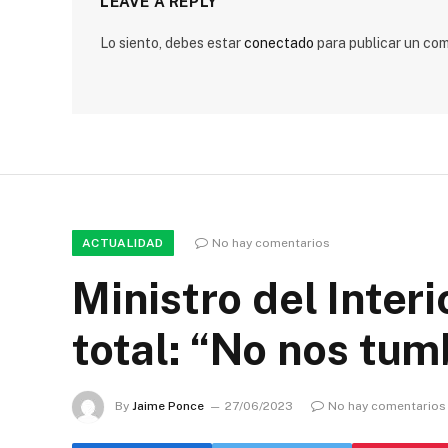
LEAVE A REPLY
Lo siento, debes estar
conectado
para publicar un com
ACTUALIDAD
No hay comentarios
Ministro del Inter
total: “No nos tu
By
Jaime Ponce
27/06/2023
No hay comentarios