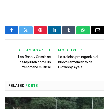
Facebook
Twitter
Pinterest
LinkedIn
Tumblr
WhatsApp
Email
PREVIOUS ARTICLE
NEXT ARTICLE
Leo Bash y Crissin se
La traición protagoniza el
catapultan como un
nuevo lanzamiento de
fenómeno musical
Giovanny Ayala
RELATED
POSTS