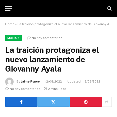
Home
»
La traición protagoniza el nuevo lanzamiento de Giovanny Ayala
No hay comentarios
MÚSICA
La traición protagoniza el
nuevo lanzamiento de
Giovanny Ayala
By
Jaime Ponce
12/08/2022
Updated:
13/08/2022
No hay comentarios
2 Mins Read