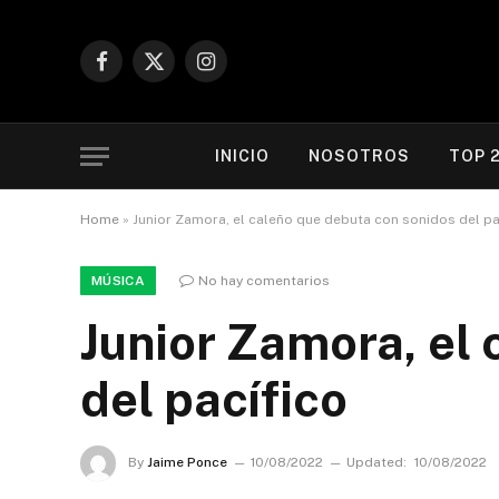
Facebook
X
Instagram
(Twitter)
INICIO
NOSOTROS
TOP 
Home
»
Junior Zamora, el caleño que debuta con sonidos del pa
MÚSICA
No hay comentarios
Junior Zamora, el
del pacífico
By
Jaime Ponce
10/08/2022
Updated:
10/08/2022