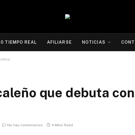
20 TIEMPO REAL
AFILIARSE
NOTICIAS
CONT
cífico
 caleño que debuta con
No hay comentarios
4 Mins Read