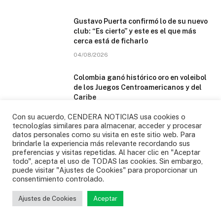
Gustavo Puerta confirmó lo de su nuevo
club: “Es cierto” y este es el que más
cerca está de ficharlo
04/08/2026
Colombia ganó histórico oro en voleibol
de los Juegos Centroamericanos y del
Caribe
31/07/2026
Con su acuerdo, CENDERA NOTICIAS usa cookies o
tecnologías similares para almacenar, acceder y procesar
¿Cuándo vuelve a jugar la selección de
datos personales como su visita en este sitio web. Para
brindarle la experiencia más relevante recordando sus
Colombia? Ya hay dos amistosos en el
preferencias y visitas repetidas. Al hacer clic en "Aceptar
radar?
todo", acepta el uso de TODAS las cookies. Sin embargo,
30/07/2026
puede visitar "Ajustes de Cookies" para proporcionar un
consentimiento controlado.
Ajustes de Cookies
Aceptar