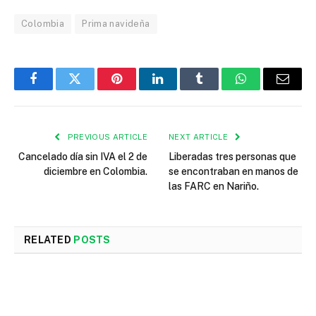
Colombia
Prima navideña
Facebook
Twitter
Pinterest
LinkedIn
Tumblr
WhatsApp
Email
PREVIOUS ARTICLE
NEXT ARTICLE
Cancelado día sin IVA el 2 de
Liberadas tres personas que
diciembre en Colombia.
se encontraban en manos de
las FARC en Nariño.
RELATED
POSTS