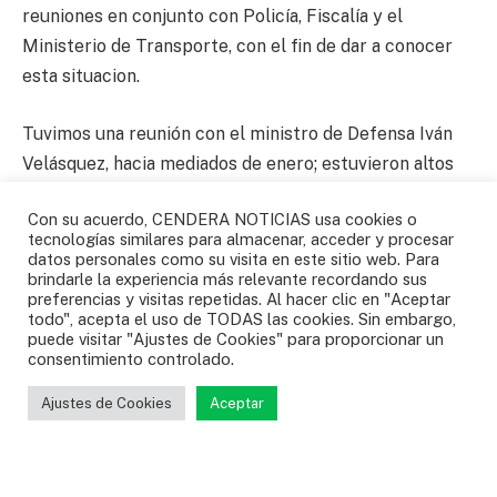
reuniones en conjunto con Policía, Fiscalía y el
Ministerio de Transporte, con el fin de dar a conocer
esta situacion.
Tuvimos una reunión con el ministro de Defensa Iván
Velásquez, hacia mediados de enero; estuvieron altos
mandos militares, Policía y Fiscalía. Todos apuntaron,
Con su acuerdo, CENDERA NOTICIAS usa cookies o
miraron y preguntaron, pero no se ha visto un solo
tecnologías similares para almacenar, acceder y procesar
resultado porque la violencia sigue, destacó el
datos personales como su visita en este sitio web. Para
brindarle la experiencia más relevante recordando sus
presidente de la ACC.
preferencias y visitas repetidas. Al hacer clic en "Aceptar
todo", acepta el uso de TODAS las cookies. Sin embargo,
puede visitar "Ajustes de Cookies" para proporcionar un
consentimiento controlado.
Ajustes de Cookies
Aceptar
Camioneros
Colombia
Robos