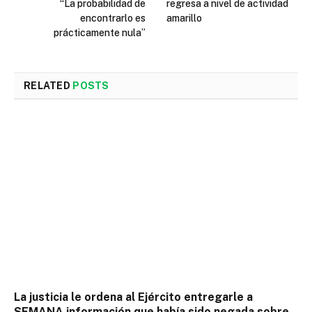
“La probabilidad de
regresa a nivel de actividad
encontrarlo es
amarillo
prácticamente nula”
RELATED
POSTS
La justicia le ordena al Ejército entregarle a
SEMANA información que había sido negada sobre