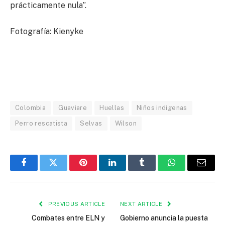
prácticamente nula”.
Fotografía: Kienyke
Colombia
Guaviare
Huellas
Niños indigenas
Perro rescatista
Selvas
Wilson
Facebook
Twitter
Pinterest
LinkedIn
Tumblr
WhatsApp
Email
PREVIOUS ARTICLE
NEXT ARTICLE
Combates entre ELN y
Gobierno anuncia la puesta