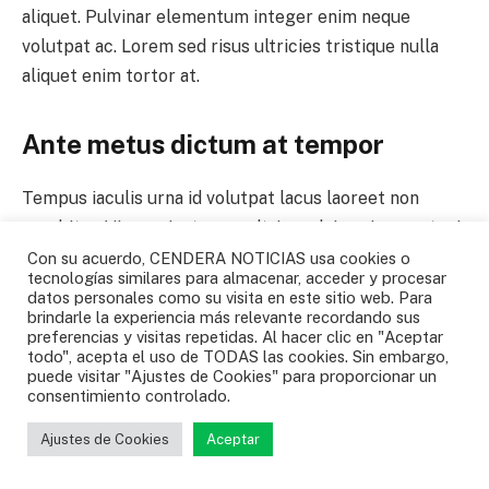
aliquet. Pulvinar elementum integer enim neque
volutpat ac. Lorem sed risus ultricies tristique nulla
aliquet enim tortor at.
Ante metus dictum at tempor
Tempus iaculis urna id volutpat lacus laoreet non
curabitur. Viverra justo nec ultrices dui sapien eget mi.
Quam elementum pulvinar etiam non quam. Purus
Con su acuerdo, CENDERA NOTICIAS usa cookies o
tecnologías similares para almacenar, acceder y procesar
semper eget duis at. Ullamcorper velit sed
datos personales como su visita en este sitio web. Para
ullamcorper morbi tincidunt. Euismod in pellentesque
brindarle la experiencia más relevante recordando sus
preferencias y visitas repetidas. Al hacer clic en "Aceptar
massa placerat duis ultricies lacus sed. Vestibulum
todo", acepta el uso de TODAS las cookies. Sin embargo,
morbi blandit cursus risus at ultrices mi tempus
puede visitar "Ajustes de Cookies" para proporcionar un
consentimiento controlado.
imperdiet. Eget velit aliquet sagittis id consectetur
purus ut. Sapien faucibus et molestie ac. Urna cursus
Ajustes de Cookies
Aceptar
eget nunc scelerisque viverra. Urna cursus eget nunc