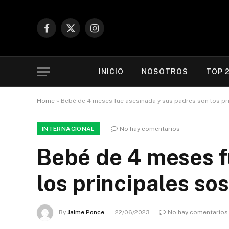
Facebook
X
Instagram
(Twitter)
INICIO
NOSOTROS
TOP 
Home
»
Bebé de 4 meses fue asesinada y sus padres son los p
INTERNACIONAL
No hay comentarios
Bebé de 4 meses f
los principales s
By
Jaime Ponce
22/06/2023
No hay comentarios