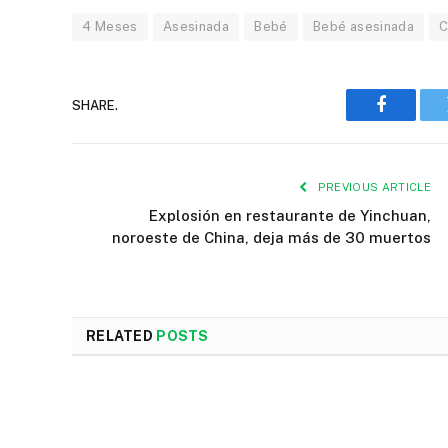
4 Meses
Asesinada
Bebé
Bebé asesinada
C
SHARE.
Faceboo
PREVIOUS ARTICLE
Explosión en restaurante de Yinchuan,
noroeste de China, deja más de 30 muertos
RELATED
POSTS