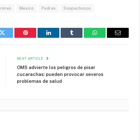
rimen
Mexico
Padres
Sospechosos
k
Twitter
Pinterest
LinkedIn
Tumblr
WhatsApp
Email
NEXT ARTICLE
OMS advierte los peligros de pisar
cucarachas: pueden provocar severos
problemas de salud